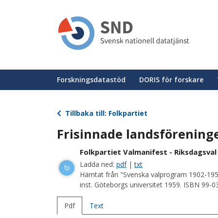
Hoppa
till
huvudinnehåll
Huvudmeny
Forskningsdatastöd
DORIS för forskare
Tillbaka till: Folkpartiet
Frisinnade landsförening
Folkpartiet Valmanifest - Riksdagsval
Ladda ned:
pdf
|
txt
fp
Hämtat från "Svenska valprogram 1902-195
inst. Göteborgs universitet 1959. ISBN 99-
Pdf
Text