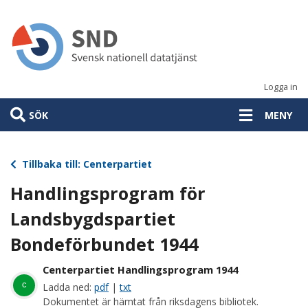
Hoppa
till
huvudinnehåll
Logga in
SÖK
MENY
Tillbaka till: Centerpartiet
Handlingsprogram för
Landsbygdspartiet
Bondeförbundet 1944
Centerpartiet Handlingsprogram 1944
c
Ladda ned:
pdf
|
txt
Dokumentet är hämtat från riksdagens bibliotek.