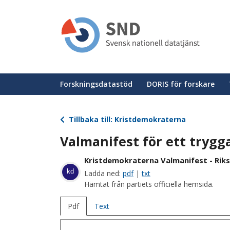
Hoppa
till
huvudinnehåll
Huvudmeny
Forskningsdatastöd
DORIS för forskare
Tillbaka till: Kristdemokraterna
Valmanifest för ett trygga
Kristdemokraterna Valmanifest - Riks
kd
Ladda ned:
pdf
|
txt
Hämtat från partiets officiella hemsida.
Pdf
Text