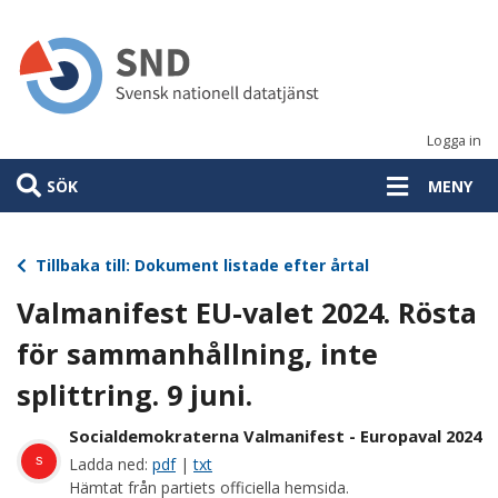
Hoppa
till
huvudinnehåll
Logga in
SÖK
MENY
Tillbaka till: Dokument listade efter årtal
Valmanifest EU-valet 2024. Rösta
för sammanhållning, inte
splittring. 9 juni.
Socialdemokraterna Valmanifest - Europaval 2024
s
Ladda ned:
pdf
|
txt
Hämtat från partiets officiella hemsida.