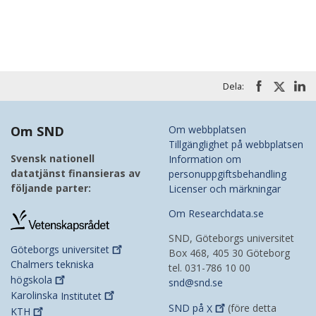
Dela:
Om SND
Om webbplatsen
Tillgänglighet på webbplatsen
Svensk nationell
Information om
datatjänst finansieras av
personuppgiftsbehandling
följande parter:
Licenser och märkningar
Om Researchdata.se
SND, Göteborgs universitet
Göteborgs
universitet
Box 468, 405 30 Göteborg
Chalmers tekniska
tel. 031-786 10 00
högskola
snd@snd.se
Karolinska
Institutet
SND på
X
(före detta
KTH