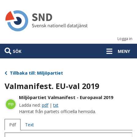
Hoppa
till
huvudinnehåll
Logga in
SÖK
MENY
Tillbaka till: Miljöpartiet
Valmanifest. EU-val 2019
Miljöpartiet Valmanifest - Europaval 2019
mp
Ladda ned:
pdf
|
txt
Hämtat från partiets officiella hemsida.
Pdf
Text