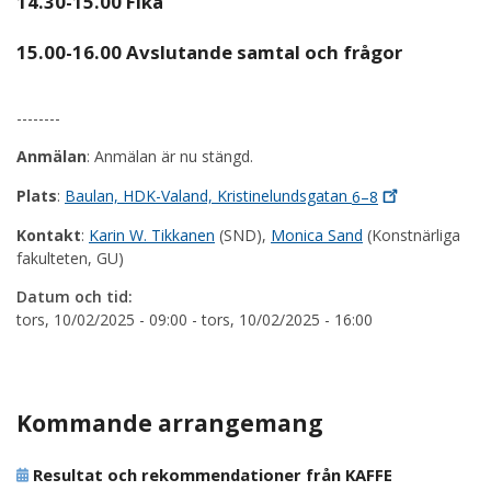
14.30-15.00 Fika
15.00-16.00 Avslutande samtal och frågor
--------
Anmälan
: Anmälan är nu stängd.
Plats
:
Baulan, HDK-Valand, Kristinelundsgatan
6–8
Kontakt
:
Karin W. Tikkanen
(SND),
Monica Sand
(Konstnärliga
fakulteten, GU)
Datum och tid:
tors, 10/02/2025 - 09:00
-
tors, 10/02/2025 - 16:00
Kommande arrangemang
Resultat och rekommendationer från KAFFE