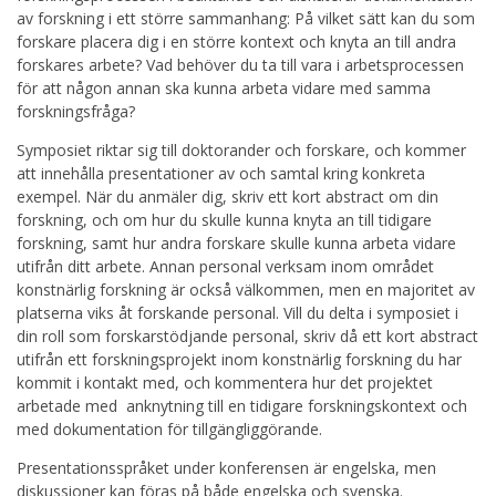
av forskning i ett större sammanhang: På vilket sätt kan du som
forskare placera dig i en större kontext och knyta an till andra
forskares arbete? Vad behöver du ta till vara i arbetsprocessen
för att någon annan ska kunna arbeta vidare med samma
forskningsfråga?
Symposiet riktar sig till doktorander och forskare, och kommer
att innehålla presentationer av och samtal kring konkreta
exempel. När du anmäler dig, skriv ett kort abstract om din
forskning, och om hur du skulle kunna knyta an till tidigare
forskning, samt hur andra forskare skulle kunna arbeta vidare
utifrån ditt arbete. Annan personal verksam inom området
konstnärlig forskning är också välkommen, men en majoritet av
platserna viks åt forskande personal. Vill du delta i symposiet i
din roll som forskarstödjande personal, skriv då ett kort abstract
utifrån ett forskningsprojekt inom konstnärlig forskning du har
kommit i kontakt med, och kommentera hur det projektet
arbetade med anknytning till en tidigare forskningskontext och
med dokumentation för tillgängliggörande.
Presentationsspråket under konferensen är engelska, men
diskussioner kan föras på både engelska och svenska.