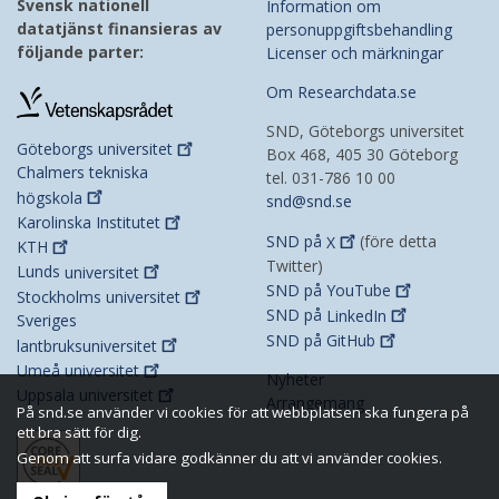
Svensk nationell
Information om
datatjänst finansieras av
personuppgiftsbehandling
följande parter:
Licenser och märkningar
Om Researchdata.se
SND, Göteborgs universitet
Göteborgs
universitet
Box 468, 405 30 Göteborg
Chalmers tekniska
tel. 031-786 10 00
högskola
snd@snd.se
Karolinska
Institutet
SND på
X
(före detta
KTH
Twitter)
Lunds
universitet
SND på
YouTube
Stockholms
universitet
SND på
LinkedIn
Sveriges
SND på
GitHub
lantbruksuniversitet
Umeå
universitet
Nyheter
Uppsala
universitet
Arrangemang
På snd.se använder vi cookies för att webbplatsen ska fungera på
ett bra sätt för dig.
Genom att surfa vidare godkänner du att vi använder cookies.