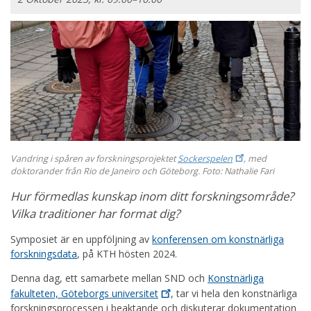
Vandring i spåren av forskningsprojektet
Sockerspelen
, med
doktorander från Rio de Janeiro och Göteborg. Foto: Nathalie Fari
Hur förmedlas kunskap inom ditt forskningsområde?
Vilka traditioner har format dig?
Symposiet är en uppföljning av
konferensen om konstnärliga
forskningsdata
, på KTH hösten 2024.
Denna dag, ett samarbete mellan SND och
Konstnärliga
fakulteten, Göteborgs
universitet
, tar vi hela den konstnärliga
forskningsprocessen i beaktande och diskuterar dokumentation