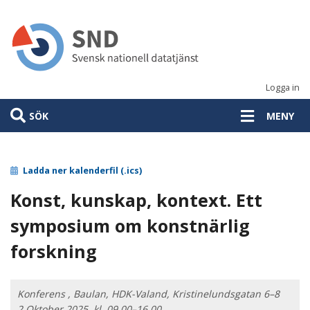
Hoppa
till
huvudinnehåll
Logga in
SÖK
MENY
Ladda ner kalenderfil (.ics)
Konst, kunskap, kontext. Ett
symposium om konstnärlig
forskning
Konferens , Baulan, HDK-Valand, Kristinelundsgatan 6–8
2 Oktober 2025, kl. 09.00–16.00