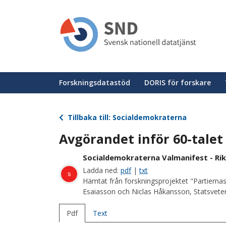
Hoppa
till
huvudinnehåll
Huvudmeny
Forskningsdatastöd
DORIS för forskare
Tillbaka till: Socialdemokraterna
Avgörandet inför 60-talet
Socialdemokraterna Valmanifest - Rik
Ladda ned:
pdf
|
txt
s
Hämtat från forskningsprojektet "Partiernas
Esaiasson och Niclas Håkansson, Statsvetens
Pdf
Text