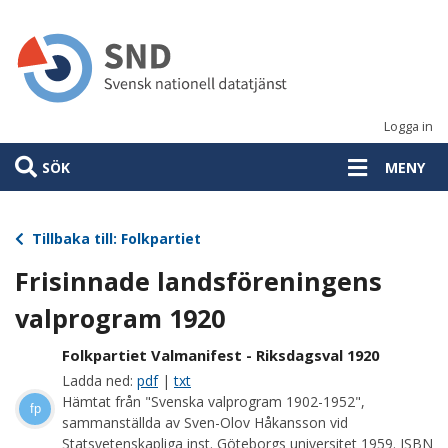
Hoppa
till
huvudinnehåll
Logga in
SÖK
MENY
Tillbaka till: Folkpartiet
Frisinnade landsföreningens
valprogram 1920
Folkpartiet Valmanifest - Riksdagsval 1920
Ladda ned:
pdf
|
txt
Hämtat från "Svenska valprogram 1902-1952",
fp
sammanställda av Sven-Olov Håkansson vid
Statsvetenskapliga inst. Göteborgs universitet 1959. ISBN