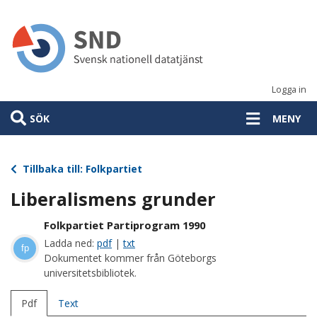
Hoppa
till
huvudinnehåll
Logga in
SÖK
MENY
Tillbaka till: Folkpartiet
Liberalismens grunder
Folkpartiet Partiprogram 1990
Ladda ned:
pdf
|
txt
fp
Dokumentet kommer från Göteborgs
universitetsbibliotek.
Pdf
Text