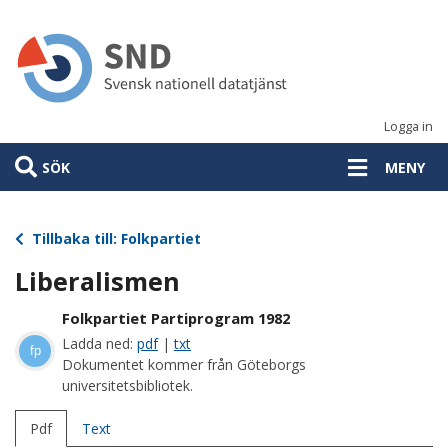
Hoppa
till
huvudinnehåll
Logga in
SÖK
MENY
Tillbaka till: Folkpartiet
Liberalismen
Folkpartiet Partiprogram 1982
Ladda ned:
pdf
|
txt
fp
Dokumentet kommer från Göteborgs
universitetsbibliotek.
Pdf
Text