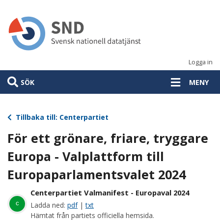
Hoppa
till
huvudinnehåll
Logga in
SÖK
MENY
Tillbaka till: Centerpartiet
För ett grönare, friare, tryggare
Europa - Valplattform till
Europaparlamentsvalet 2024
Centerpartiet Valmanifest - Europaval 2024
c
Ladda ned:
pdf
|
txt
Hämtat från partiets officiella hemsida.