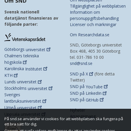
Om SND
Tillgänglighet på webbplatsen
Svensk nationell
Information om
datatjänst finansieras av
personuppgiftsbehandling
följande parter:
Licenser och märkningar
Om Researchdata.se
SND, Göteborgs universitet
Göteborgs
universitet
Box 468, 405 30 Göteborg
Chalmers tekniska
tel. 031-786 10 00
högskola
snd@snd.se
Karolinska
Institutet
SND på
X
(före detta
KTH
Twitter)
Lunds
universitet
SND på
YouTube
Stockholms
universitet
SND på
LinkedIn
Sveriges
SND på
GitHub
lantbruksuniversitet
Umeå
universitet
Nyheter
Uppsala
universitet
Arrangemang
På snd.se använder vi cookies för att webbplatsen ska fungera på
ett bra sätt för dig.
Genom att surfa vidare godkänner du att vi använder cookies.