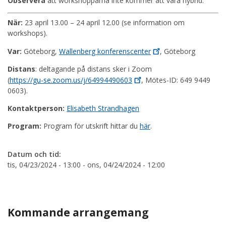
Observera
att workshopparna inte kommer att vara hybrid.
När:
23 april 13.00 – 24 april 12.00 (se information om
workshops).
Var:
Göteborg,
Wallenberg
konferenscenter
, Göteborg
Distans
: deltagande på distans sker i Zoom
(
https://gu-se.zoom.us/j/64994490603
, Mötes-ID: 649 9449
0603).
Kontaktperson:
Elisabeth Strandhagen
Program:
Program för utskrift hittar du
här
.
Datum och tid:
tis, 04/23/2024 - 13:00
-
ons, 04/24/2024 - 12:00
Kommande arrangemang