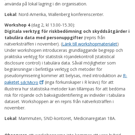
använda på lokal lagring i din organisation.
Lokal
: Nord-Amerika, Wallenberg konferenscenter.
Workshop 4
(dag 2, kl 13.00-15.30):
Digitala verktyg för riskbedömning och skyddsåtgärder i
tabulära data med personuppgifter
(repris från
nätverksträffen i november). (
Länk till workshopmaterialet
)
Under workshopen introduceras grundläggande begrepp och
praktiska verktyg för statistisk röjandekontroll (statistical
disclosure control) i tabulära data. Såväl möjligheter som
begränsningar i befintliga verktyg och metoder för
pseudonymisering kommer att belysas, med introduktion av
R-
paketet
sdcMicro
(inga förkunskaper i R krävs) för att
illustrera hur statistiska metoder kan tillämpas för att bedöma
risk för röjande och bakvägsidentifiering av individer i tabulära
dataset. Workshoppen är en repris från nätverksträffen i
november.
Lokal
: Mammuten, SND-kontoret, Medicinaregatan 18A.