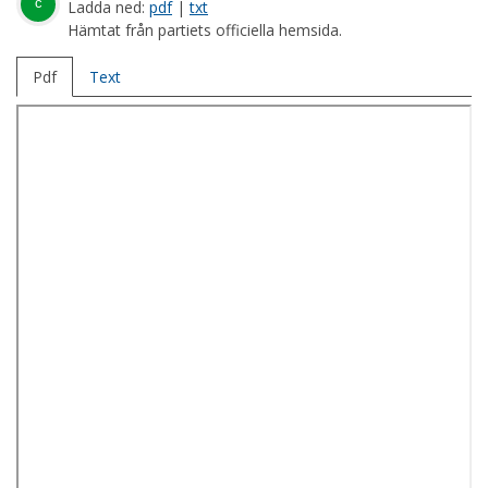
c
Ladda ned:
pdf
|
txt
Hämtat från partiets officiella hemsida.
Pdf
Text