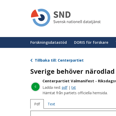
Hoppa
till
huvudinnehåll
Huvudmeny
Forskningsdatastöd
DORIS för forskare
Tillbaka till: Centerpartiet
Sverige behöver närodlad 
Centerpartiet Valmanifest - Riksdagsv
c
Ladda ned:
pdf
|
txt
Hämtat från partiets officiella hemsida.
Pdf
Text