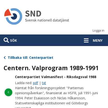
Hoppa
till
huvudinnehåll
Logga in
SÖK
MENY
Tillbaka till: Centerpartiet
Centern. Valprogram 1989-1991
Centerpartiet Valmanifest - Riksdagsval 1988
Ladda ned:
pdf
|
txt
Hämtat från forskningsprojektet "Partiernas
c
opinionspåverkan", finansierat av HSFR, juli 1991-juni
1994. Peter Esaiasson och Niclas Håkansson,
Statsvetenskapliga institiutionen vid Göteborgs