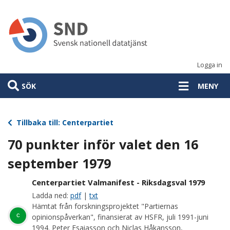
Hoppa
till
huvudinnehåll
Logga in
SÖK
MENY
Tillbaka till: Centerpartiet
70 punkter inför valet den 16
september 1979
Centerpartiet Valmanifest - Riksdagsval 1979
Ladda ned:
pdf
|
txt
Hämtat från forskningsprojektet "Partiernas
c
opinionspåverkan", finansierat av HSFR, juli 1991-juni
1994. Peter Esaiasson och Niclas Håkansson,