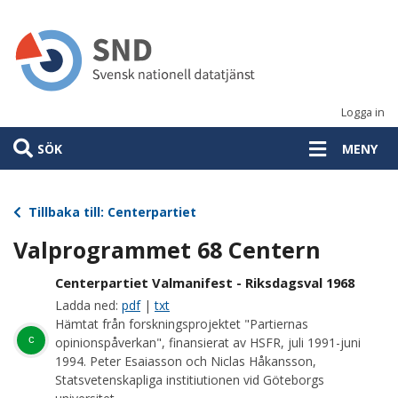
Hoppa
till
huvudinnehåll
Logga in
SÖK
MENY
Tillbaka till: Centerpartiet
Valprogrammet 68 Centern
Centerpartiet Valmanifest - Riksdagsval 1968
Ladda ned:
pdf
|
txt
Hämtat från forskningsprojektet "Partiernas
c
opinionspåverkan", finansierat av HSFR, juli 1991-juni
1994. Peter Esaiasson och Niclas Håkansson,
Statsvetenskapliga institiutionen vid Göteborgs