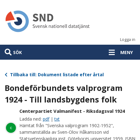
Hoppa
till
huvudinnehåll
Logga in
SÖK
MENY
Tillbaka till: Dokument listade efter årtal
Bondeförbundets valprogram
1924 - Till landsbygdens folk
Centerpartiet Valmanifest - Riksdagsval 1924
Ladda ned:
pdf
|
txt
Hämtat från "Svenska valprogram 1902-1952",
c
sammanställda av Sven-Olov Håkansson vid
Statsvetenskapliga inst. Göteborgs universitet 1959. ISBN