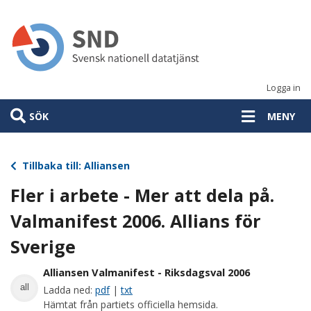
Hoppa
till
huvudinnehåll
Logga in
SÖK
MENY
Tillbaka till: Alliansen
Fler i arbete - Mer att dela på.
Valmanifest 2006. Allians för
Sverige
Alliansen Valmanifest - Riksdagsval 2006
all
Ladda ned:
pdf
|
txt
Hämtat från partiets officiella hemsida.