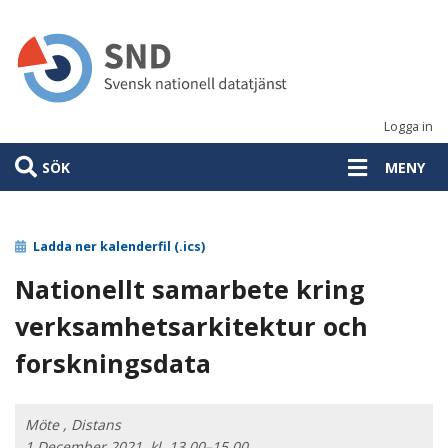
Hoppa
till
huvudinnehåll
Logga in
SÖK
MENY
Ladda ner kalenderfil (.ics)
Nationellt samarbete kring
verksamhetsarkitektur och
forskningsdata
Möte , Distans
1 December 2021, kl. 13.00–15.00