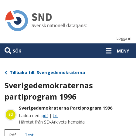
Hoppa
till
huvudinnehåll
Logga in
SÖK
MENY
Tillbaka till: Sverigedemokraterna
Sverigedemokraternas
partiprogram 1996
Sverigedemokraterna Partiprogram 1996
sd
Ladda ned:
pdf
|
txt
Hämtat från SD-Arkivets hemsida
Pdf
Text