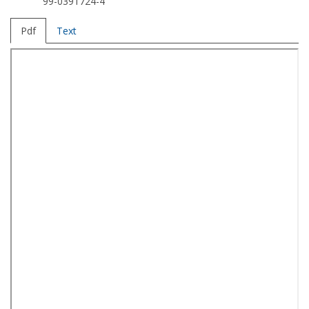
99-0391724-4
Pdf
Text