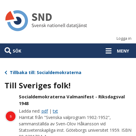
Hoppa
till
huvudinnehåll
Logga in
SÖK
MENY
Tillbaka till: Socialdemokraterna
Till Sveriges folk!
Socialdemokraterna Valmanifest - Riksdagsval
1948
Ladda ned:
pdf
|
txt
s
Hämtat från "Svenska valprogram 1902-1952",
sammanställda av Sven-Olov Håkansson vid
Statsvetenskapliga inst. Göteborgs universitet 1959. ISBN