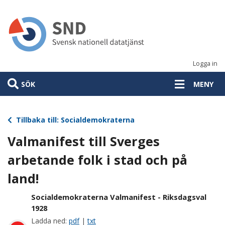
Hoppa
till
huvudinnehåll
Logga in
SÖK
MENY
Tillbaka till: Socialdemokraterna
Valmanifest till Sverges
arbetande folk i stad och på
land!
Socialdemokraterna Valmanifest - Riksdagsval
1928
Ladda ned:
pdf
|
txt