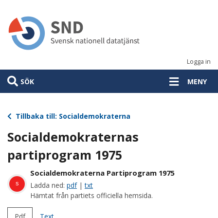
Hoppa
till
huvudinnehåll
Logga in
SÖK
MENY
Tillbaka till: Socialdemokraterna
Socialdemokraternas
partiprogram 1975
Socialdemokraterna Partiprogram 1975
s
Ladda ned:
pdf
|
txt
Hämtat från partiets officiella hemsida.
Pdf
Text