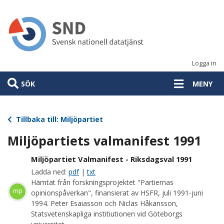
Hoppa
till
huvudinnehåll
Logga in
SÖK
MENY
Tillbaka till: Miljöpartiet
Miljöpartiets valmanifest 1991
Miljöpartiet Valmanifest - Riksdagsval 1991
Ladda ned:
pdf
|
txt
Hämtat från forskningsprojektet "Partiernas
mp
opinionspåverkan", finansierat av HSFR, juli 1991-juni
1994. Peter Esaiasson och Niclas Håkansson,
Statsvetenskapliga institiutionen vid Göteborgs