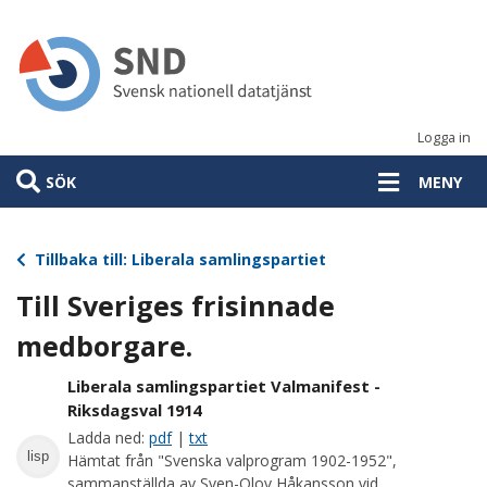
Hoppa
till
huvudinnehåll
Logga in
SÖK
MENY
Tillbaka till: Liberala samlingspartiet
Till Sveriges frisinnade
medborgare.
Liberala samlingspartiet Valmanifest -
Riksdagsval 1914
Ladda ned:
pdf
|
txt
lisp
Hämtat från "Svenska valprogram 1902-1952",
sammanställda av Sven-Olov Håkansson vid