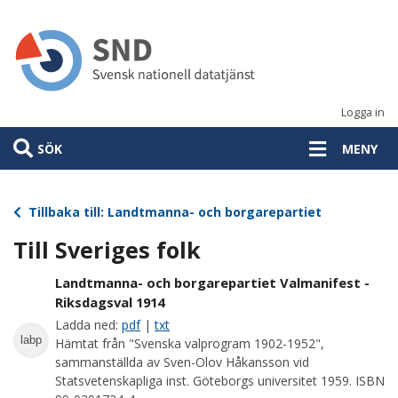
Hoppa
till
huvudinnehåll
Logga in
SÖK
MENY
Tillbaka till: Landtmanna- och borgarepartiet
Till Sveriges folk
Landtmanna- och borgarepartiet Valmanifest -
Riksdagsval 1914
Ladda ned:
pdf
|
txt
labp
Hämtat från "Svenska valprogram 1902-1952",
sammanställda av Sven-Olov Håkansson vid
Statsvetenskapliga inst. Göteborgs universitet 1959. ISBN