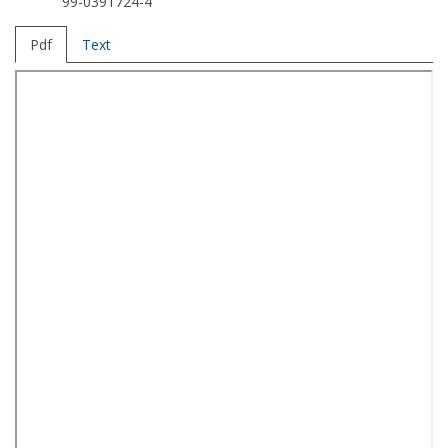
99-0391724-4
Pdf
Text