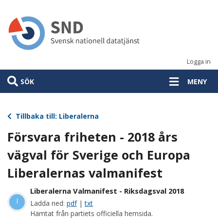
Hoppa
till
huvudinnehåll
Logga in
SÖK
MENY
Tillbaka till: Liberalerna
Försvara friheten - 2018 års
vägval för Sverige och Europa
Liberalernas valmanifest
Liberalerna Valmanifest - Riksdagsval 2018
l
Ladda ned:
pdf
|
txt
Hämtat från partiets officiella hemsida.