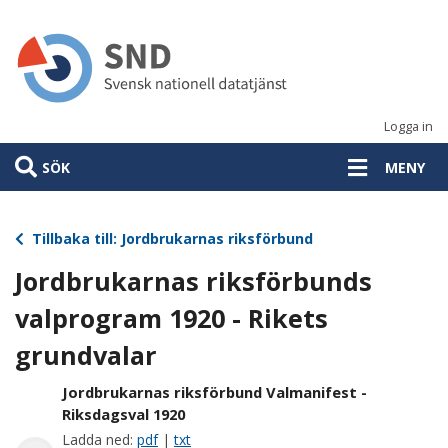
Hoppa
till
huvudinnehåll
Logga in
SÖK
MENY
Tillbaka till: Jordbrukarnas riksförbund
Jordbrukarnas riksförbunds
valprogram 1920 - Rikets
grundvalar
Jordbrukarnas riksförbund Valmanifest -
Riksdagsval 1920
Ladda ned:
pdf
|
txt