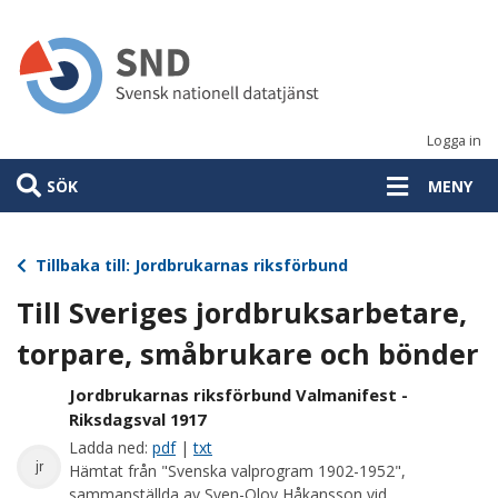
Hoppa
till
huvudinnehåll
Logga in
SÖK
MENY
Tillbaka till: Jordbrukarnas riksförbund
Till Sveriges jordbruksarbetare,
torpare, småbrukare och bönder
Jordbrukarnas riksförbund Valmanifest -
Riksdagsval 1917
Ladda ned:
pdf
|
txt
jr
Hämtat från "Svenska valprogram 1902-1952",
sammanställda av Sven-Olov Håkansson vid