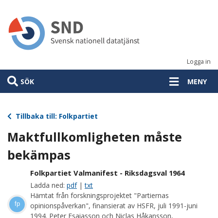
Hoppa
till
huvudinnehåll
Logga in
SÖK
MENY
Tillbaka till: Folkpartiet
Maktfullkomligheten måste
bekämpas
Folkpartiet Valmanifest - Riksdagsval 1964
Ladda ned:
pdf
|
txt
Hämtat från forskningsprojektet "Partiernas
fp
opinionspåverkan", finansierat av HSFR, juli 1991-juni
1994. Peter Esaiasson och Niclas Håkansson,