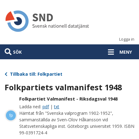
Hoppa
till
huvudinnehåll
Logga in
SÖK
MENY
Tillbaka till: Folkpartiet
Folkpartiets valmanifest 1948
Folkpartiet Valmanifest - Riksdagsval 1948
Ladda ned:
pdf
|
txt
Hämtat från "Svenska valprogram 1902-1952",
fp
sammanställda av Sven-Olov Håkansson vid
Statsvetenskapliga inst. Göteborgs universitet 1959. ISBN
99-0391724-4