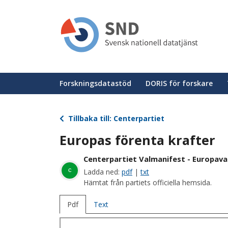
Hoppa
till
huvudinnehåll
Huvudmeny
Forskningsdatastöd
DORIS för forskare
Tillbaka till: Centerpartiet
Europas förenta krafter
Centerpartiet Valmanifest - Europava
c
Ladda ned:
pdf
|
txt
Hämtat från partiets officiella hemsida.
Pdf
Text