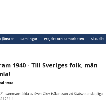
Tjänster
Samlingar
Projekt och samarbeten
Aktuellt
m 1940 - Till Sveriges folk, män
mla!
al 1940
2", sammanställda av Sven-Olov Håkansson vid Statsvetenskapliga
0391724-4