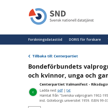
Hoppa
till
huvudinnehåll
Huvudmeny
Forskningsdatastöd
DORIS för forskare
Tillbaka till: Centerpartiet
Bondeförbundets valprogra
och kvinnor, unga och ga
Centerpartiet Valmanifest - Riksdagsv
Ladda ned:
pdf
|
txt
c
Hämtat från "Svenska valprogram 1902-195
inst. Göteborgs universitet 1959. ISBN 99-