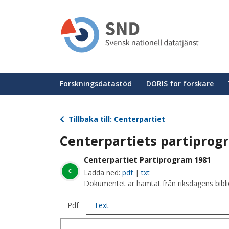
Hoppa
till
huvudinnehåll
Huvudmeny
Forskningsdatastöd
DORIS för forskare
Tillbaka till: Centerpartiet
Centerpartiets partiprog
Centerpartiet Partiprogram 1981
c
Ladda ned:
pdf
|
txt
Dokumentet är hämtat från riksdagens bibli
Pdf
Text