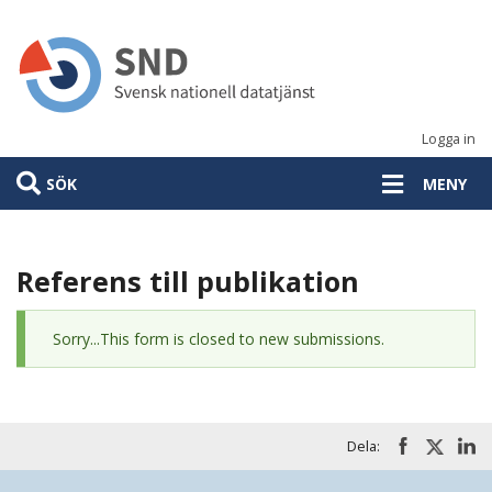
Hoppa
till
huvudinnehåll
Logga in
SÖK
MENY
Referens till publikation
Statusmeddelande
Sorry...This form is closed to new submissions.
Dela: