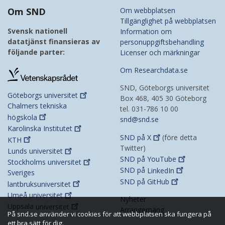
Om SND
Om webbplatsen
Tillgänglighet på webbplatsen
Svensk nationell
Information om
datatjänst finansieras av
personuppgiftsbehandling
följande parter:
Licenser och märkningar
Om Researchdata.se
SND, Göteborgs universitet
Göteborgs
universitet
Box 468, 405 30 Göteborg
Chalmers tekniska
tel. 031-786 10 00
högskola
snd@snd.se
Karolinska
Institutet
SND på
X
(före detta
KTH
Twitter)
Lunds
universitet
SND på
YouTube
Stockholms
universitet
SND på
LinkedIn
Sveriges
SND på
GitHub
lantbruksuniversitet
Umeå
universitet
Nyheter
Uppsala
universitet
Arrangemang
På snd.se använder vi cookies för att webbplatsen ska fungera på
ett bra sätt för dig.