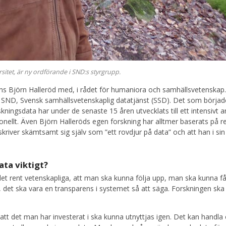
sitet, är ny ordförande i SND:s styrgrupp.
s Björn Halleröd med, i rådet för humaniora och samhällsvetenskap
e SND, Svensk samhällsvetenskaplig datatjänst (SSD). Det som börjad
kningsdata har under de senaste 15 åren utvecklats till ett intensivt a
nellt. Även Björn Halleröds egen forskning har alltmer baserats på r
eskriver skämtsamt sig själv som ”ett rovdjur på data” och att han i sin
ta viktigt?
 det rent vetenskapliga, att man ska kunna följa upp, man ska kunna f
at, det ska vara en transparens i systemet så att säga. Forskningen ska
 att det man har investerat i ska kunna utnyttjas igen. Det kan handl