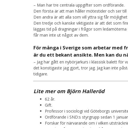
– Man har tre centrala uppgifter som ordförande.
Den första är att man håller mötestider och ser till
Den andra är att alla som vill yttra sig får möjlighet
Den tredje och kanske viktigaste är att det som fi
läggas tid på dragningar i frågor som ledamöterna
får man inte ut något av dem.
För många i Sverige som arbetar med fr
är du ett bekant ansikte. Men kan du n
– Jag har gått en nybörjarkurs i klassisk balett för
det konstigaste jag gjort, tror jag. Jag kan inte pås
tidigare.
Lite mer om Björn Halleröd
62 år.
Gift.
Professor i sociologi vid Göteborgs universite
Ordförande i SND:s styrgrupp sedan 1 januari
Forskar för närvarande om i vilken utsträcknin