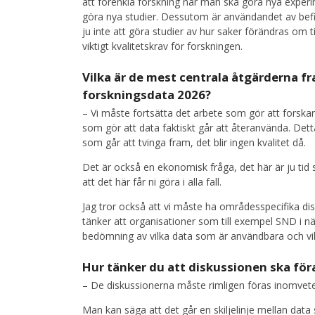
att förenkla forskning när man ska göra nya exper
göra nya studier. Dessutom är användandet av befin
ju inte att göra studier av hur saker förändras om ti
viktigt kvalitetskrav för forskningen.
Vilka är de mest centrala åtgärderna fr
forskningsdata 2026?
– Vi måste fortsätta det arbete som gör att forska
som gör att data faktiskt går att återanvända. Dett
som går att tvinga fram, det blir ingen kvalitet då.
Det är också en ekonomisk fråga, det här är ju tid 
att det här får ni göra i alla fall.
Jag tror också att vi måste ha områdesspecifika dis
tänker att organisationer som till exempel SND i 
bedömning av vilka data som är användbara och vi
Hur tänker du att diskussionen ska föra
– De diskussionerna måste rimligen föras inomvete
Man kan säga att det går en skiljelinje mellan da