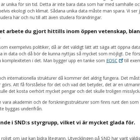
 är unika för sin tid. Detta är inte bara data som har med samhälle o
elvis ekologi och klimat. Sådana unika data måste man spara. Vi ser j
studera här och nu till att även studera förändringar.
det arbete du gjort hittills inom öppen vetenskap, bla
?
m exempelvis politiker, då är det väldigt lätt att säga att öppna data
amla in data och då bör de kunna nyttjas så mycket som möjligt. De förs
ch komplexiteten i det. Man bygger upp en tanke som
EOSC
till exe
a och internationella strukturer då kommer det aldrig fungera. Det mås
görs. Att få förståelse för det och vad det betyder, det är en utmani
lle det kosta oerhört mycket pengar och det skulle troligen misslyck
 vara akademin och de forskningsstrukturer som finns runt den som
te byggas underifrån.
nde i SND:s styrgrupp, vilket vi är mycket glada för.
r roligt om jag kan bidra litegrann. Utvecklingen på SND har varit väldi