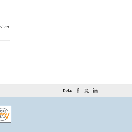
räver
Dela: