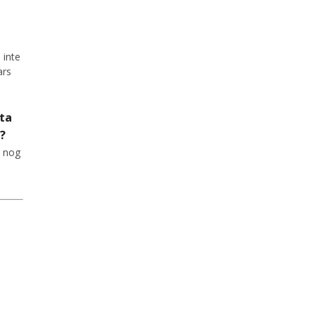
 inte
ars
ta
g?
r nog