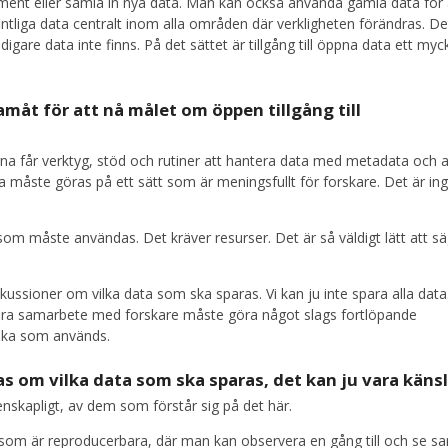
iment eller samla in nya data. Man kan också använda gamla data för 
tliga data centralt inom alla områden där verkligheten förändras. De
digare data inte finns. På det sättet är tillgång till öppna data ett myc
amåt för att nå målet om öppen tillgång till
rna får verktyg, stöd och rutiner att hantera data med metadata och 
a måste göras på ett sätt som är meningsfullt för forskare. Det är in
som måste användas. Det kräver resurser. Det är så väldigt lätt att s
kussioner om vilka data som ska sparas. Vi kan ju inte spara alla data
nära samarbete med forskare måste göra något slags fortlöpande
lka som används.
s om vilka data som ska sparas, det kan ju vara känsl
nskapligt, av dem som förstår sig på det här.
ta som är reproducerbara, där man kan observera en gång till och se 