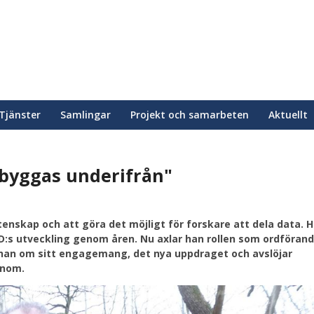
Tjänster
Samlingar
Projekt och samarbeten
Aktuellt
byggas underifrån"
tenskap och att göra det möjligt för forskare att dela data. 
ND:s utveckling genom åren. Nu axlar han rollen som ordförand
r han om sitt engagemang, det nya uppdraget och avslöjar
onom.