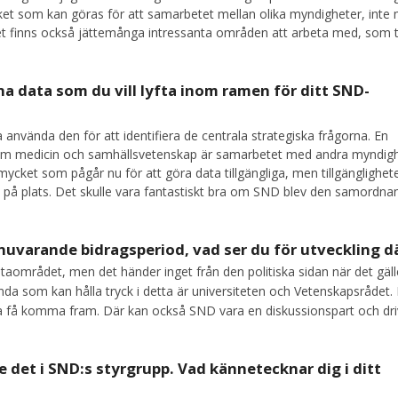
ket som kan göras för att samarbetet mellan olika myndigheter, inte 
et finns också jättemånga intressanta områden att arbeta med, som ti
na data som du vill lyfta inom ramen för ditt SND-
 använda den för att identifiera de centrala strategiska frågorna. En
nom medicin och samhällsvetenskap är samarbetet med andra myndigh
mycket som pågår nu för att göra data tillgängliga, men tillgänglighet
 på plats. Det skulle vara fantastiskt bra om SND blev den samordna
 nuvarande bidragsperiod, vad ser du för utveckling d
taområdet, men det händer inget från den politiska sidan när det gäll
enda som kan hålla tryck i detta är universiteten och Vetenskapsrådet.
 ska få komma fram. Där kan också SND vara en diskussionspart och dr
e det i SND:s styrgrupp. Vad kännetecknar dig i ditt