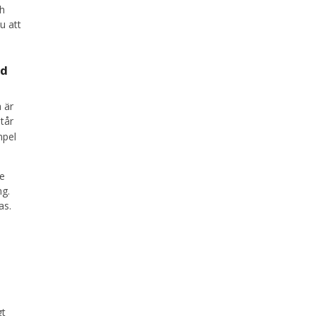
ch
u att
nd
 är
tår
mpel
te
ng.
as.
gt