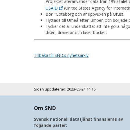
Projektet återanvänder data från 1990-talet
USAID
(United States Agency for Internat
Bor i Göteborg och är uppvuxen på Orust.
Flyttade till Umeå efter lumpen och började p
Tycker det är underskattat att inte göra någ
diken, dränerar och läser böcker.
Tillbaka till SND:s nyhetsarkiv
Sidan uppdaterad: 2023-05-24 14:16
Om SND
Svensk nationell datatjänst finansieras av
följande parter: