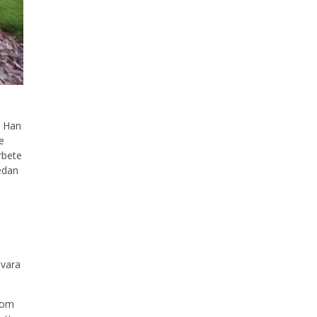
. Han
e
rbete
edan
å
 vara
a om