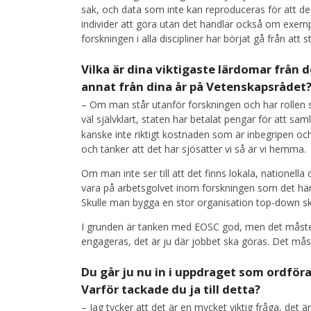
sak, och data som inte kan reproduceras för att de
individer att göra utan det handlar också om exemp
forskningen i alla discipliner har börjat gå från att 
Vilka är dina viktigaste lärdomar från 
annat från dina år på Vetenskapsrådet
– Om man står utanför forskningen och har rollen so
väl självklart, staten har betalat pengar för att s
kanske inte riktigt kostnaden som är inbegripen o
och tänker att det här sjösätter vi så är vi hemma.
Om man inte ser till att det finns lokala, nationell
vara på arbetsgolvet inom forskningen som det här 
Skulle man bygga en stor organisation top-down sku
I grunden är tanken med EOSC god, men det måste
engageras, det är ju där jobbet ska göras. Det mås
Du går ju nu in i uppdraget som ordföra
Varför tackade du ja till detta?
– Jag tycker att det är en mycket viktig fråga, det ä