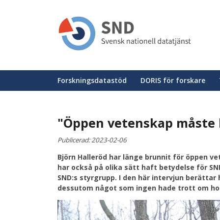
Hoppa
till
huvudinnehåll
Huvudmeny
Forskningsdatastöd
DORIS för forskare
"Öppen vetenskap måste 
Publicerad:
2023-02-06
Björn Halleröd har länge brunnit för öppen ve
har också på olika sätt haft betydelse för S
SND:s styrgrupp. I den här intervjun berätta
dessutom något som ingen hade trott om h