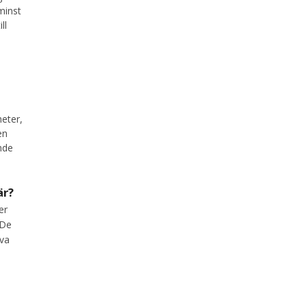
minst
ll
eter,
en
nde
är?
er
 De
iva