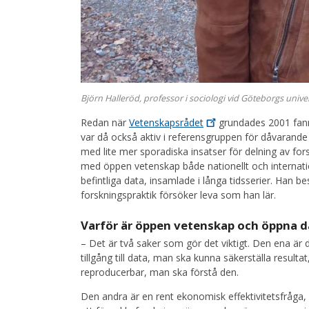
Björn Halleröd, professor i sociologi vid Göteborgs univer
Redan när
Vetenskapsrådet
grundades 2001 fann
var då också aktiv i referensgruppen för dåvarand
med lite mer sporadiska insatser för delning av fors
med öppen vetenskap både nationellt och internatio
befintliga data, insamlade i långa tidsserier. Han b
forskningspraktik försöker leva som han lär.
Varför är öppen vetenskap och öppna da
– Det är två saker som gör det viktigt. Den ena är
tillgång till data, man ska kunna säkerställa result
reproducerbar, man ska förstå den.
Den andra är en rent ekonomisk effektivitetsfråga,