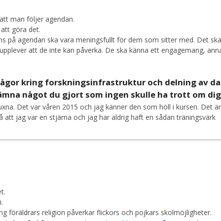
 att man följer agendan.
 att göra det.
nns på agendan ska vara meningsfullt för dem som sitter med. Det ska
 upplever att de inte kan påverka. De ska känna ett engagemang, ann
ågor kring forskningsinfrastruktur och delning av da
ämna något du gjort som ingen skulle ha trott om di
 vuxna. Det var våren 2015 och jag känner den som höll i kursen. Det ä
tå att jag var en stjärna och jag har aldrig haft en sådan träningsvärk
t.
.
g föräldrars religion påverkar flickors och pojkars skolmöjligheter.