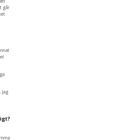
att
t går
ket
annat
get
äga
. Jag
igt?
samma