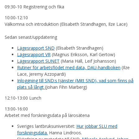
09:30-10 Registrering och fika
10:00-12:10
Välkomna och introduktion (Elisabeth Strandhagen, Ilze Lace)
Sedan senast/uppdatering
Lägesrapport SND
(Elisabeth Strandhagen)
Lägesrapport VR
(Magnus Eriksson, Karl Gertow)
Lägesrapport SUNET
(Maria Häll, Leif Johansson)
Rutiner för arbetsflödet med data, DAU-handboken
(Ilze
Lace, Jeremy Azzopardi)
Inloggning till SND:s tjänster (Mitt SND), vad som finns på
plats så långt
(Johan Fihn Marberg)
12:10-13:00 Lunch
13:00-16:00
Arbetet med forskningsdata på lärosätena
Sveriges lantbruksuniversitet:
Hur jobbar SLU med
forskningsdata.
Hanna Lindroos.