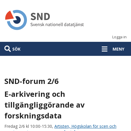
Hoppa
till
huvudinnehåll
Logga in
SÖK
MENY
SND-forum 2/6
E-arkivering och
tillgängliggörande av
forskningsdata
Fredag 2/6 kl 10:00-15:30,
Artisten, Högskolan för scen och