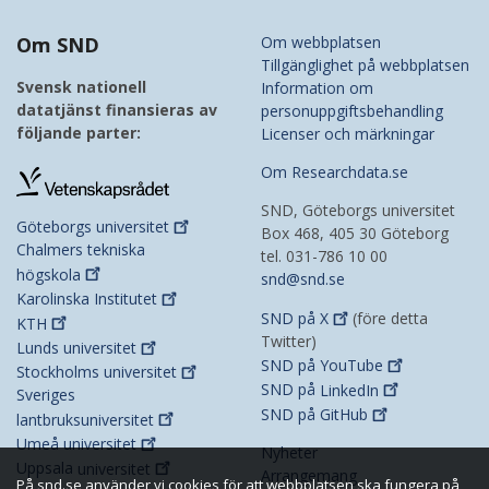
Om SND
Om webbplatsen
Tillgänglighet på webbplatsen
Svensk nationell
Information om
datatjänst finansieras av
personuppgiftsbehandling
följande parter:
Licenser och märkningar
Om Researchdata.se
SND, Göteborgs universitet
Göteborgs
universitet
Box 468, 405 30 Göteborg
Chalmers tekniska
tel. 031-786 10 00
högskola
snd@snd.se
Karolinska
Institutet
SND på
X
(före detta
KTH
Twitter)
Lunds
universitet
SND på
YouTube
Stockholms
universitet
SND på
LinkedIn
Sveriges
SND på
GitHub
lantbruksuniversitet
Umeå
universitet
Nyheter
Uppsala
universitet
Arrangemang
På snd.se använder vi cookies för att webbplatsen ska fungera på