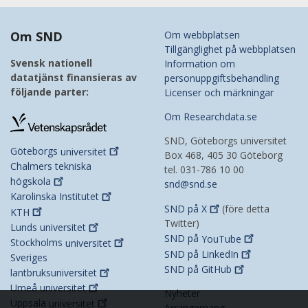
Om SND
Om webbplatsen
Tillgänglighet på webbplatsen
Svensk nationell
Information om
datatjänst finansieras av
personuppgiftsbehandling
följande parter:
Licenser och märkningar
Om Researchdata.se
SND, Göteborgs universitet
Göteborgs
universitet
Box 468, 405 30 Göteborg
Chalmers tekniska
tel. 031-786 10 00
högskola
snd@snd.se
Karolinska
Institutet
SND på
X
(före detta
KTH
Twitter)
Lunds
universitet
SND på
YouTube
Stockholms
universitet
SND på
LinkedIn
Sveriges
SND på
GitHub
lantbruksuniversitet
Umeå
universitet
Nyheter
Uppsala
universitet
Arrangemang