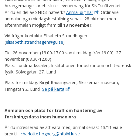
Arrangemanget är ett slutet evenemang för SND-nätverket.
Är du en del av SND:s nätverk?
Anmäl dig
här
. Ordinarie
anmälan pga middagsbeställning senast 28 oktober men
efteranmälan möjligt fram till
13 november
.
Vid frågor kontakta Elisabeth Strandhagen
(
elisabeth.strandhagen@gu.se
).
Tid: 26 november (13.00-17.00 samt middag från 19.00), 27
november (08.30-12.00)
Plats: Lundmarkssalen, Institutionen för astronomi och teoretisk
fysik, Sölvegatan 27, Lund
Plats för middag: Birgit Rausingsalen, Skissernas museum,
Finngatan 2, Lund
Se på
karta
Anmälan och plats för träff om hantering av
forskningsdata inom humaniora
Är du intresserad av att vara med, anmäl senast 13/11 via e-
brev till:
charlotte.hogberg@htbibl.lu.se