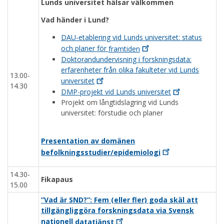
Lunds universitet hälsar välkommen
Vad händer i Lund?
DAU-etablering vid Lunds universitet: status
och planer för
framtiden
Doktorandundervisning i forskningsdata:
erfarenheter från olika fakulteter vid Lunds
13.00-
universitet
14.30
DMP-projekt vid Lunds
universitet
Projekt om långtidslagring vid Lunds
universitet: förstudie och planer
Presentation av domänen
befolkningsstudier/epidemiologi
14.30-
Fikapaus
15.00
”Vad är SND?”: Fem (eller fler) goda skäl att
tillgängliggöra forskningsdata via Svensk
nationell
datatjänst