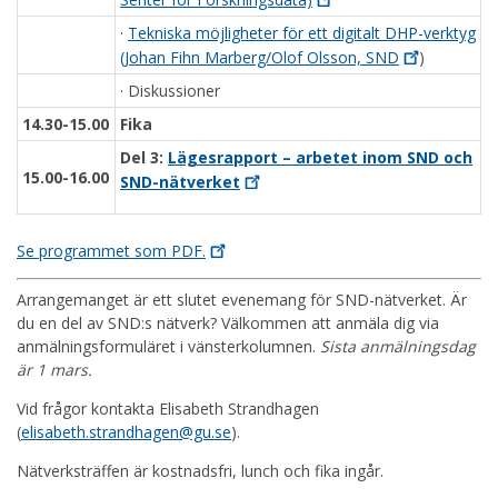
·
Tekniska möjligheter för ett digitalt DHP-verktyg
(Johan Fihn Marberg/Olof Olsson,
SND
)
· Diskussioner
14.30-15.00
Fika
Del 3:
Lägesrapport – arbetet inom SND och
15.00-16.00
SND-nätverket
Se programmet som
PDF.
Arrangemanget är ett slutet evenemang för SND-nätverket. Är
du en del av SND:s nätverk? Välkommen att anmäla dig via
anmälningsformuläret i vänsterkolumnen.
Sista anmälningsdag
är 1 mars.
Vid frågor kontakta Elisabeth Strandhagen
(
elisabeth.strandhagen@gu.se
).
Nätverksträffen är kostnadsfri, lunch och fika ingår.