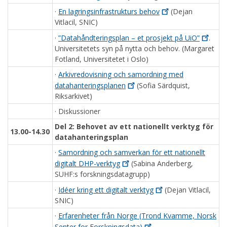
·
En lagringsinfrastrukturs
behov
(Dejan
Vitlacil, SNIC)
·
”Datahåndteringsplan – et prosjekt på
UiO”
.
Universitetets syn på nytta och behov. (Margaret
Fotland, Universitetet i Oslo)
·
Arkivredovisning och samordning med
datahanteringsplanen
(Sofia Särdquist,
Riksarkivet)
· Diskussioner
Del 2: Behovet av ett nationellt verktyg för
13.00-14.30
datahanteringsplan
·
Samordning och samverkan för ett nationellt
digitalt
DHP-verktyg
(Sabina Anderberg,
SUHF:s forskningsdatagrupp)
·
Idéer kring ett digitalt
verktyg
(Dejan Vitlacil,
SNIC)
·
Erfarenheter från Norge (Trond Kvamme, Norsk
Senter for
Forskningsdata)