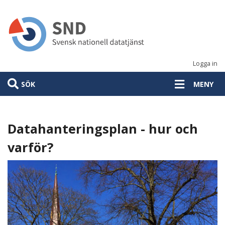
Hoppa
till
huvudinnehåll
Logga in
SÖK
MENY
Datahanteringsplan - hur och
varför?