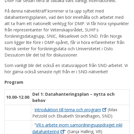
DMP har sedan flera år tillbaka varit vanligt internationellt.
På denna nätverkträff kommer vi ta upp syftet med
datahanteringsplanen, vad den bör innehålla och arbetet med
att ta fram ett nationellt verktyg för DMP. Vi får höra synpunkter
från representanter för Vetenskapsrådet, SUHF:s
forskningsdatagrupp, SNIC, Riksarkivet och SND. Från Norge
som ligger lite före i DMP-spåret, får vi höra erfarenheter från
Norsk senter for forskningsdata och Universitetet i Oslo.
Dessutom blir det tid för diskussioner.
Som vanligt blir det också en statusrapport från SND-arbetet. Vi
hör gärna också senaste nytt från er i SND-nätverket!
Program
Del 1: Datahanteringsplan – nytta och
10.00-12.00
behov
·
Introduktion till tema och
program
(Max
Petzold och Elisabeth Strandhagen, SND)
· ”
VR:s arbete inom samordningsuppdraget inkl
datahantering
” (Sanja Halling, VR)