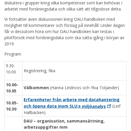
diskutera i grupper kring vilka kompetenser som kan behövas i
arbetet med forskningsdata och olika sätt att tillgodose detta.
Vi fortsätter även diskussionen kring DAU-handboken med
möjlighet till kommentarer och förslag på innehåll. Under dagen
får vi dessutom höra om hur DAU-handboken kan testas i
pilotförsök med forskningsdata som ska sätta igång i början av
2019.
Program
9.30-
Registrering, fika
10.00
10.00-
Välkommen
(Hanna Lindroos och Ylva Toljander)
10.05
Erfarenheter från arbete med datahantering
10.05-
och öppna data inom SLU:s
miljöanalys
(Leif
10.30
Hallbäcken)
DAU – organisation, sammansättning,
arbetsuppgifter mm