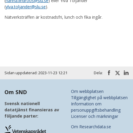
(
hanna.lindroos@slu.se
) eller Ylva Toljander
(
ylva.toljander@slu.se
).
Nätverksträffen är kostnadsfri, lunch och fika ingår.
Huvudmeny
Sidan uppdaterad: 2023-11-23 12:21
Dela:
Om SND
Om webbplatsen
Tillgänglighet på webbplatsen
Svensk nationell
Information om
datatjänst finansieras av
personuppgiftsbehandling
följande parter:
Licenser och märkningar
Om Researchdata.se