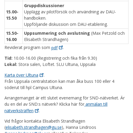
Gruppdiskussioner
15.00-
Upplägg av pilotförsök och användning av DAU-
15.50
handboken.
Uppföljande diskussion om DAU-etablering.
15.50-
Uppsummering och avslutning
(Max Petzold och
16.00
Elisabeth Strandhagen)
Reviderat program som
pdf
.
Tid:
10.00-16.00 (Registrering och fika från 9.30)
Lokal:
Stora salen, Loftet. SLU Ultuna, Uppsala
Karta över
Ultuna
.
Från Uppsala centralstation kan man åka buss 100 eller 4
söderut till hpl Campus Ultuna.
Arrangemanget är ett slutet evenemang för SND-nätverket. Är
du en del av SND:s nätverk? Klicka här för
anmälan till
nätverksträffen
.
Vid frågor kontakta Elisabeth Strandhagen
(
elisabeth.strandhagen@gu.se
), Hanna Lindroos