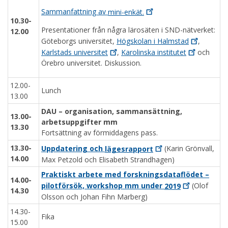
Sammanfattning av
mini-enkät.
10.30-
Presentationer från några lärosäten i SND-nätverket:
12.00
Göteborgs universitet,
Högskolan i
Halmstad
,
Karlstads
universitet
,
Karolinska
institutet
och
Örebro universitet. Diskussion.
12.00-
Lunch
13.00
DAU – organisation, sammansättning,
13.00-
arbetsuppgifter mm
13.30
Fortsättning av förmiddagens pass.
13.30-
Uppdatering och
lägesrapport
(Karin Grönvall,
14.00
Max Petzold och Elisabeth Strandhagen)
Praktiskt arbete med forskningsdataflödet –
14.00-
pilotförsök, workshop mm under
2019
(Olof
14.30
Olsson och Johan Fihn Marberg)
14.30-
Fika
15.00