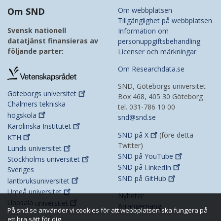
Om SND
Om webbplatsen
Tillgänglighet på webbplatsen
Svensk nationell
Information om
datatjänst finansieras av
personuppgiftsbehandling
följande parter:
Licenser och märkningar
Om Researchdata.se
SND, Göteborgs universitet
Göteborgs
universitet
Box 468, 405 30 Göteborg
Chalmers tekniska
tel. 031-786 10 00
högskola
snd@snd.se
Karolinska
Institutet
SND på
X
(före detta
KTH
Twitter)
Lunds
universitet
SND på
YouTube
Stockholms
universitet
SND på
LinkedIn
Sveriges
SND på
GitHub
lantbruksuniversitet
Umeå
universitet
Nyheter
Uppsala
universitet
Arrangemang
På snd.se använder vi cookies för att webbplatsen ska fungera på
ett bra sätt för dig.