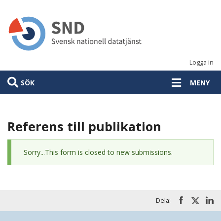
Hoppa
till
huvudinnehåll
Logga in
SÖK
MENY
Referens till publikation
Statusmeddelande
Sorry...This form is closed to new submissions.
Dela: