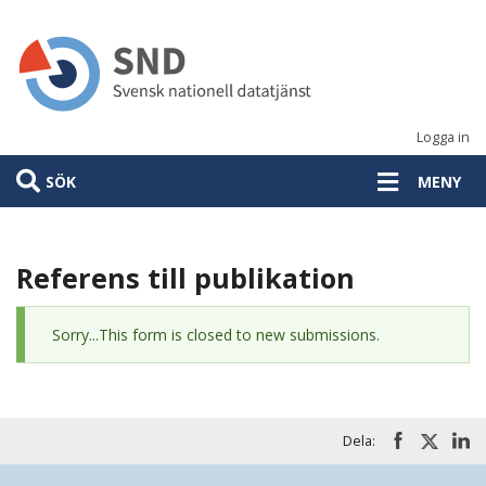
Hoppa
till
huvudinnehåll
Logga in
SÖK
MENY
Referens till publikation
Statusmeddelande
Sorry...This form is closed to new submissions.
Dela: