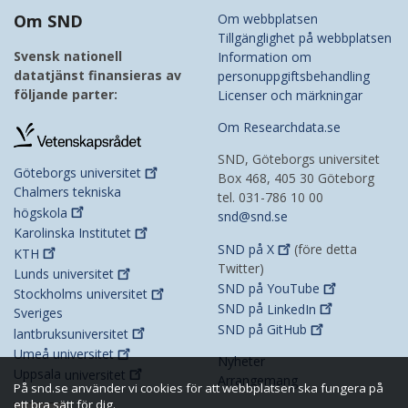
Om SND
Om webbplatsen
Tillgänglighet på webbplatsen
Svensk nationell
Information om
datatjänst finansieras av
personuppgiftsbehandling
följande parter:
Licenser och märkningar
Om Researchdata.se
SND, Göteborgs universitet
Göteborgs
universitet
Box 468, 405 30 Göteborg
Chalmers tekniska
tel. 031-786 10 00
högskola
snd@snd.se
Karolinska
Institutet
SND på
X
(före detta
KTH
Twitter)
Lunds
universitet
SND på
YouTube
Stockholms
universitet
SND på
LinkedIn
Sveriges
SND på
GitHub
lantbruksuniversitet
Umeå
universitet
Nyheter
Uppsala
universitet
Arrangemang
På snd.se använder vi cookies för att webbplatsen ska fungera på
ett bra sätt för dig.