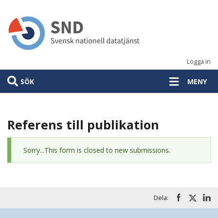
Hoppa
till
huvudinnehåll
Logga in
SÖK
MENY
Referens till publikation
Statusmeddelande
Sorry...This form is closed to new submissions.
Dela: