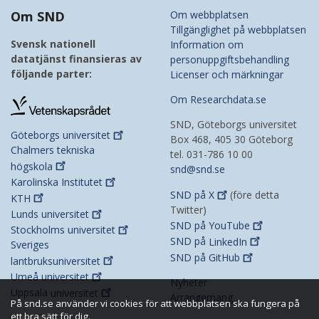
Om SND
Om webbplatsen
Tillgänglighet på webbplatsen
Svensk nationell
Information om
datatjänst finansieras av
personuppgiftsbehandling
följande parter:
Licenser och märkningar
Om Researchdata.se
SND, Göteborgs universitet
Göteborgs
universitet
Box 468, 405 30 Göteborg
Chalmers tekniska
tel. 031-786 10 00
högskola
snd@snd.se
Karolinska
Institutet
SND på
X
(före detta
KTH
Twitter)
Lunds
universitet
SND på
YouTube
Stockholms
universitet
SND på
LinkedIn
Sveriges
SND på
GitHub
lantbruksuniversitet
Umeå
universitet
Nyheter
Uppsala
universitet
Arrangemang
På snd.se använder vi cookies för att webbplatsen ska fungera på
ett bra sätt för dig.