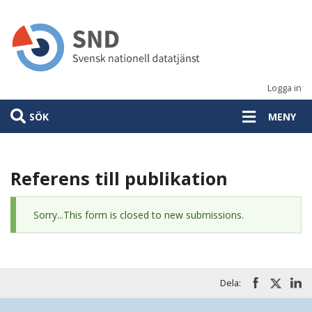
Hoppa
till
huvudinnehåll
Logga in
SÖK
MENY
Referens till publikation
Statusmeddelande
Sorry...This form is closed to new submissions.
Dela: