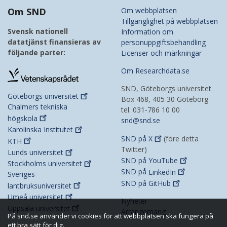
Om SND
Om webbplatsen
Tillgänglighet på webbplatsen
Svensk nationell
Information om
datatjänst finansieras av
personuppgiftsbehandling
följande parter:
Licenser och märkningar
Om Researchdata.se
SND, Göteborgs universitet
Göteborgs
universitet
Box 468, 405 30 Göteborg
Chalmers tekniska
tel. 031-786 10 00
högskola
snd@snd.se
Karolinska
Institutet
SND på
X
(före detta
KTH
Twitter)
Lunds
universitet
SND på
YouTube
Stockholms
universitet
SND på
LinkedIn
Sveriges
SND på
GitHub
lantbruksuniversitet
Umeå
universitet
Nyheter
Uppsala
universitet
Arrangemang
På snd.se använder vi cookies för att webbplatsen ska fungera på
ett bra sätt för dig.