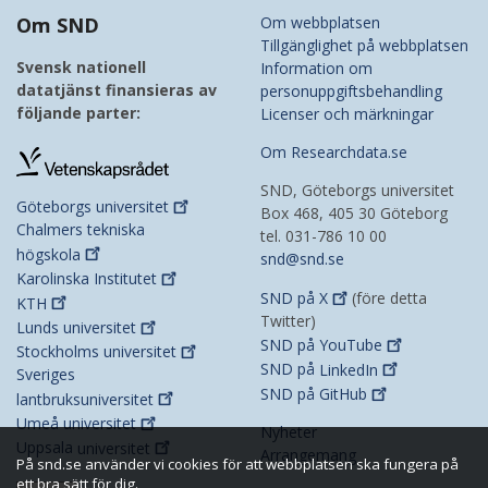
Om SND
Om webbplatsen
Tillgänglighet på webbplatsen
Svensk nationell
Information om
datatjänst finansieras av
personuppgiftsbehandling
följande parter:
Licenser och märkningar
Om Researchdata.se
SND, Göteborgs universitet
Göteborgs
universitet
Box 468, 405 30 Göteborg
Chalmers tekniska
tel. 031-786 10 00
högskola
snd@snd.se
Karolinska
Institutet
SND på
X
(före detta
KTH
Twitter)
Lunds
universitet
SND på
YouTube
Stockholms
universitet
SND på
LinkedIn
Sveriges
SND på
GitHub
lantbruksuniversitet
Umeå
universitet
Nyheter
Uppsala
universitet
Arrangemang
På snd.se använder vi cookies för att webbplatsen ska fungera på
ett bra sätt för dig.