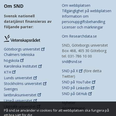
Om SND
Om webbplatsen
Tillgänglighet på webbplatsen
Svensk nationell
Information om
datatjänst finansieras av
personuppgiftsbehandling
följande parter:
Licenser och märkningar
Om Researchdata.se
SND, Göteborgs universitet
Göteborgs
universitet
Box 468, 405 30 Göteborg
Chalmers tekniska
tel. 031-786 10 00
högskola
snd@snd.se
Karolinska
Institutet
SND på
X
(före detta
KTH
Twitter)
Lunds
universitet
SND på
YouTube
Stockholms
universitet
SND på
LinkedIn
Sveriges
SND på
GitHub
lantbruksuniversitet
Umeå
universitet
Nyheter
Uppsala
universitet
Arrangemang
På snd.se använder vi cookies för att webbplatsen ska fungera på
ett bra sätt för dig.