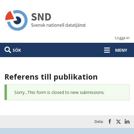
Hoppa
till
huvudinnehåll
Logga in
SÖK
MENY
Referens till publikation
Statusmeddelande
Sorry...This form is closed to new submissions.
Dela: