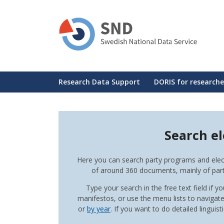
Skip
to
main
content
Huvudmeny
Research Data Support
DORIS for researche
Search e
Here you can search party programs and elect
of around 360 documents, mainly of part
Type your search in the free text field if 
manifestos, or use the menu lists to naviga
or
by year
. If you want to do detailed lingui