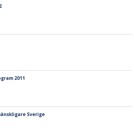
2
ogram 2011
mänskligare Sverige