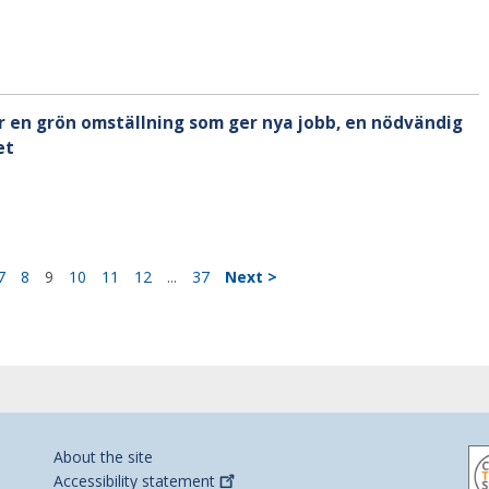
r en grön omställning som ger nya jobb, en nödvändig
et
7
8
9
10
11
12
...
37
Next >
About the site
Accessibility
statement