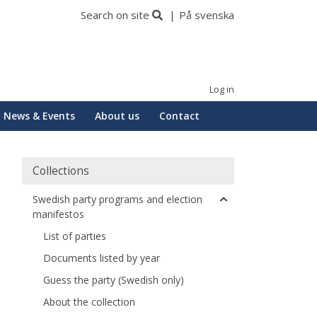
Search on site
På svenska
Log in
News & Events
About us
Contact
Collections
Swedish party programs and election
manifestos
List of parties
Documents listed by year
Guess the party (Swedish only)
About the collection