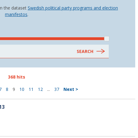
in the dataset
Swedish political party programs and election
manifestos
.
368 hits
7
8
9
10
11
12
...
37
Next >
13