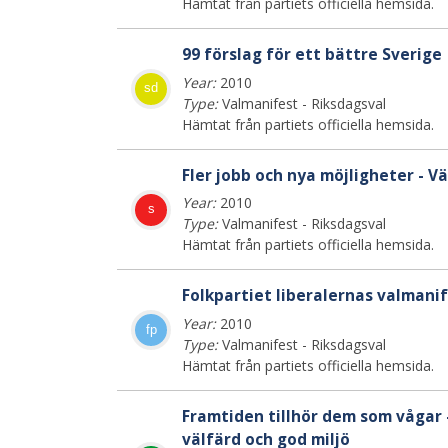
Hämtat från partiets officiella hemsida.
99 förslag för ett bättre Sverige
Year:
2010
sd
Type:
Valmanifest - Riksdagsval
Hämtat från partiets officiella hemsida.
Fler jobb och nya möjligheter - V
Year:
2010
s
Type:
Valmanifest - Riksdagsval
Hämtat från partiets officiella hemsida.
Folkpartiet liberalernas valmani
Year:
2010
fp
Type:
Valmanifest - Riksdagsval
Hämtat från partiets officiella hemsida.
Framtiden tillhör dem som vågar -
välfärd och god miljö